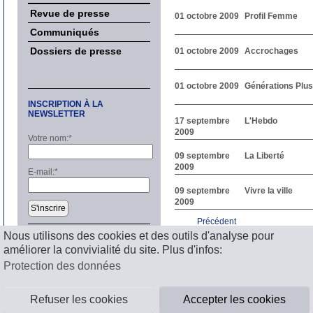
Revue de presse
01 octobre 2009
Profil Femme
Communiqués
Dossiers de presse
01 octobre 2009
Accrochages
01 octobre 2009
Générations Plus
INSCRIPTION À LA
NEWSLETTER
17 septembre
L'Hebdo
2009
Votre nom:
*
09 septembre
La Liberté
2009
E-mail:
*
09 septembre
Vivre la ville
2009
S'inscrire
Précédent
1
2
3
4
5
6
7
8
9
1
Nous utilisons des cookies et des outils d'analyse pour
Suivant
améliorer la convivialité du site. Plus d'infos:
Mentions légales
Protection des données
Refuser les cookies
Accepter les cookies