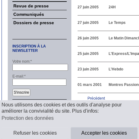
Revue de presse
27 juin 2005
24H
Communiqués
Dossiers de presse
27 juin 2005
Le Temps
26 juin 2005
Le Matin Dimanc
INSCRIPTION À LA
NEWSLETTER
25 juin 2005
L'Express/L'Impar
Votre nom:
*
23 juin 2005
L'Hebdo
E-mail:
*
01 mars 2001
Montres Passion
S'inscrire
Précédent
1
2
3
4
5
6
7
8
9
1
Nous utilisons des cookies et des outils d'analyse pour
améliorer la convivialité du site. Plus d'infos:
Mentions légales
Protection des données
Refuser les cookies
Accepter les cookies