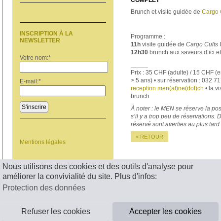
COMPLET
Brunch et visite guidée de
Cargo 
INSCRIPTION À LA
Programme :
NEWSLETTER
11h
visite guidée de
Cargo Cults 
12h30
brunch aux saveurs d’ici et
Votre nom:
*
_____
Prix : 35 CHF (adulte) / 15 CHF (e
> 5 ans) • sur réservation : 032 7
E-mail:
*
reception.men(at)ne(dot)ch
• la vi
brunch
S'inscrire
À noter : le MEN se réserve la pos
s’il y a trop peu de réservations.
réservé sont averties au plus tard
< RETOUR
Mentions légales
Nous utilisons des cookies et des outils d'analyse pour
améliorer la convivialité du site. Plus d'infos:
Protection des données
Refuser les cookies
Accepter les cookies