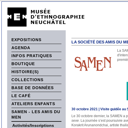
EXPOSITIONS
LA SOCIÉTÉ DES AMIS DU M
AGENDA
La SAM
d'inten
INFOS PRATIQUES
premièr
BOUTIQUE
HISTOIRE(S)
COLLECTIONS
BASE DE DONNÉES
LE CAFÉ
ATELIERS ENFANTS
30 octobre 2021 | Visite guidée au
SAMEN - LES AMIS DU
Le 30 octobre dernier, la SAMEN a p
MEN
sexe.
La journée s’est poursuivie a
Activités/Inscriptions
Korakrit Arunanondchai, artiste thaï