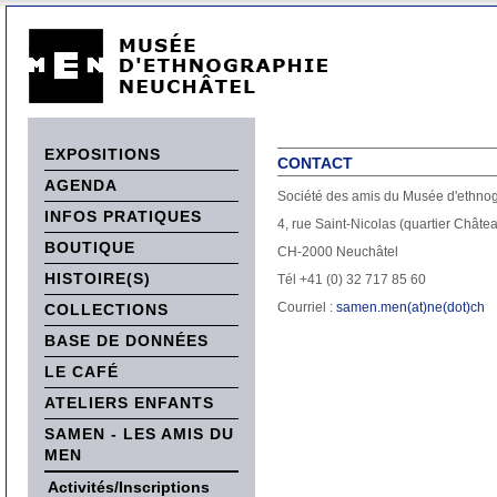
EXPOSITIONS
CONTACT
AGENDA
Société des amis du Musée d'ethn
INFOS PRATIQUES
4, rue Saint-Nicolas (quartier Châte
BOUTIQUE
CH-2000 Neuchâtel
HISTOIRE(S)
Tél +41 (0) 32 717 85 60
Courriel :
samen.men(at)ne(dot)ch
COLLECTIONS
BASE DE DONNÉES
LE CAFÉ
ATELIERS ENFANTS
SAMEN - LES AMIS DU
MEN
Activités/Inscriptions