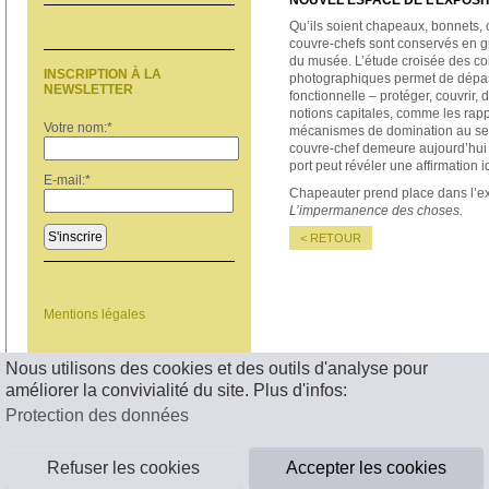
NOUVEL ESPACE DE L’EXPOSI
Qu’ils soient chapeaux, bonnets, c
couvre-chefs sont conservés en 
du musée. L’étude croisée des col
INSCRIPTION À LA
photographiques permet de dépass
NEWSLETTER
fonctionnelle – protéger, couvrir, 
notions capitales, comme les rapp
Votre nom:
*
mécanismes de domination au sei
couvre-chef demeure aujourd’hui 
port peut révéler une affirmation id
E-mail:
*
Chapeauter prend place dans l’ex
L’impermanence des choses.
S'inscrire
< RETOUR
Mentions légales
Nous utilisons des cookies et des outils d'analyse pour
améliorer la convivialité du site. Plus d'infos:
Protection des données
Refuser les cookies
Accepter les cookies