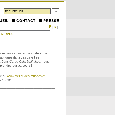
UEIL
CONTACT
PRESSE
F
|
D
|
E
À 14:00
 seules à voyager. Les habits que
fabriqués dans des pays très
s. Dans
Cargo Cults Unlimited,
nous
rendre leur parcours !
18 ou
www.atelier-des-musees.ch
 – 15h30
_______________________________