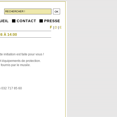
UEIL
CONTACT
PRESSE
F
|
D
|
E
6 À 14:00
 initiation est faite pour vous !
t équipements de protection.
fournis par le musée.
 032 717 85 60