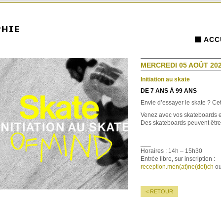
ACC
MERCREDI 05 AOÛT 202
Initiation au skate
DE 7 ANS À 99 ANS
Envie d’essayer le skate ? Cette
Venez avec vos skateboards e
Des skateboards peuvent être 
___
Horaires : 14h – 15h30
Entrée libre, sur inscription :
reception.men(at)ne(dot)ch
ou
< RETOUR