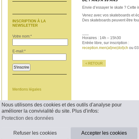
DE 7 ANS À 99 ANS
Envie d’essayer le skate ? Cette in
Venez avec vos skateboards et éq
Des skateboards peuvent être fou
INSCRIPTION À LA
NEWSLETTER
___
Votre nom:
*
Horaires : 14h – 15h30
Entrée libre, sur inscription :
reception.men(at)ne(dot)ch
ou 03
E-mail:
*
< RETOUR
S'inscrire
Mentions légales
Nous utilisons des cookies et des outils d'analyse pour
améliorer la convivialité du site. Plus d'infos:
Protection des données
Refuser les cookies
Accepter les cookies