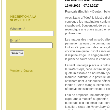
EXPOSITION TEMPORAIRE
19.06.2026 – 07.03.2027
Français
(English + Deutsch bel
INSCRIPTION À LA
Avec
Skate of Mind,
le Musée d’e
NEWSLETTER
convoque les imaginaires contemp
skateboard. Souvent érigée au rang
Votre nom:
*
revendique une place à part, entre 
philosophie.
Les images des médias spécialisé
E-mail:
*
permettent à toute une communau
tout en s’imprégnant des codes, de
vocabulaire qui leur sont associé
S'inscrire
discipline exige un engagement pe
la planche saura saisir la comple
Faisant une large place à la cultur
le
skater’s eye,
cette lecture sing
Mentions légales
quête inlassable de nouveaux
spo
manière inattendue le potentiel d
antichars dont la silhouette béton
tandis qu’Alan Maag sublime des d
néophyte mais inspirants pour l’ini
Loin de proposer une anthologie 
expo-labo à mobilité augmentée, 
publiques et d’ateliers d’auto-cons
la culture skate : le
Never Been D