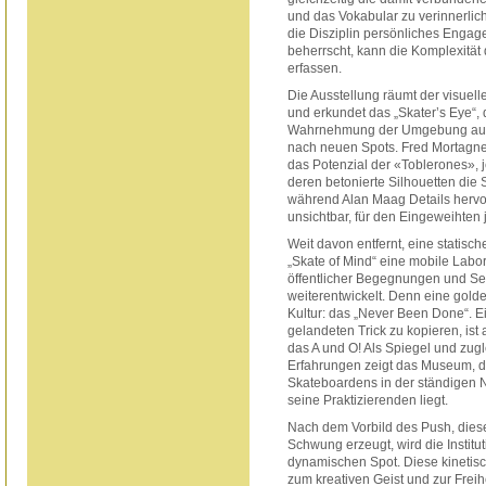
und das Vokabular zu verinnerlich
die Disziplin persönliches Enga
beherrscht, kann die Komplexität 
erfassen.
Die Ausstellung räumt der visuell
und erkundet das „Skater’s Eye“, 
Wahrnehmung der Umgebung auf
nach neuen Spots. Fred Mortagne 
das Potenzial der «Toblerones»,
deren betonierte Silhouetten die
während Alan Maag Details hervor
unsichtbar, für den Eingeweihten 
Weit davon entfernt, eine statisch
„Skate of Mind“ eine mobile Labor
öffentlicher Begegnungen und S
weiterentwickelt. Denn eine gold
Kultur: das „Never Been Done“. E
gelandeten Trick zu kopieren, ist
das A und O! Als Spiegel und zugle
Erfahrungen zeigt das Museum, d
Skateboardens in der ständigen
seine Praktizierenden liegt.
Nach dem Vorbild des Push, dies
Schwung erzeugt, wird die Institut
dynamischen Spot. Diese kinetisc
zum kreativen Geist und zur Frei