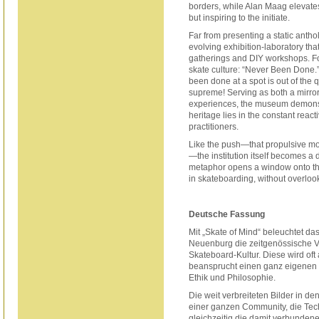
borders, while Alan Maag elevates 
but inspiring to the initiate.
Far from presenting a static antho
evolving exhibition-laboratory th
gatherings and DIY workshops. For
skate culture: “Never Been Done.” 
been done at a spot is out of the 
supreme! Serving as both a mirro
experiences, the museum demonst
heritage lies in the constant react
practitioners.
Like the push—that propulsive 
—the institution itself becomes a 
metaphor opens a window onto the
in skateboarding, without overloo
Deutsche Fassung
Mit „Skate of Mind“ beleuchtet d
Neuenburg die zeitgenössische V
Skateboard-Kultur. Diese wird oft
beansprucht einen ganz eigenen P
Ethik und Philosophie.
Die weit verbreiteten Bilder in 
einer ganzen Community, die Tec
gleichzeitig die damit verbunden