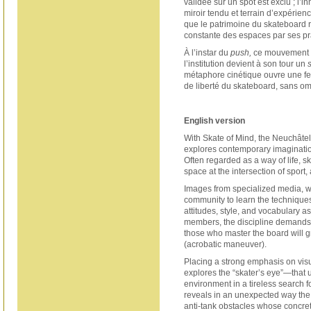
validée sur un spot est exclu ; l’in
miroir tendu et terrain d’expérie
que le patrimoine du skateboard r
constante des espaces par ses pr
À l’instar du
push,
ce mouvement de
l’institution devient à son tour un
métaphore cinétique ouvre une fenê
de liberté du skateboard, sans om
English version
With Skate of Mind, the Neuchât
explores contemporary imaginatio
Often regarded as a way of life, 
space at the intersection of sport, 
Images from specialized media, wi
community to learn the technique
attitudes, style, and vocabulary as
members, the discipline demands
those who master the board will gr
(acrobatic maneuver).
Placing a strong emphasis on visua
explores the “skater’s eye”—that 
environment in a tireless search 
reveals in an unexpected way the 
anti-tank obstacles whose concret