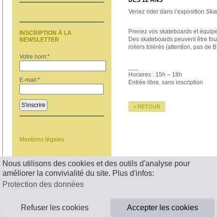
DÈS 12 ANS
Venez rider dans l’exposition
Skat
Prenez vos skateboards et équipe
INSCRIPTION À LA
Des skateboards peuvent être four
NEWSLETTER
rollers tolérés (attention, pas de 
Votre nom:
*
___
Horaires : 15h – 18h
E-mail:
*
Entrée libre, sans inscription
S'inscrire
< RETOUR
Mentions légales
Nous utilisons des cookies et des outils d'analyse pour
améliorer la convivialité du site. Plus d'infos:
Protection des données
Refuser les cookies
Accepter les cookies