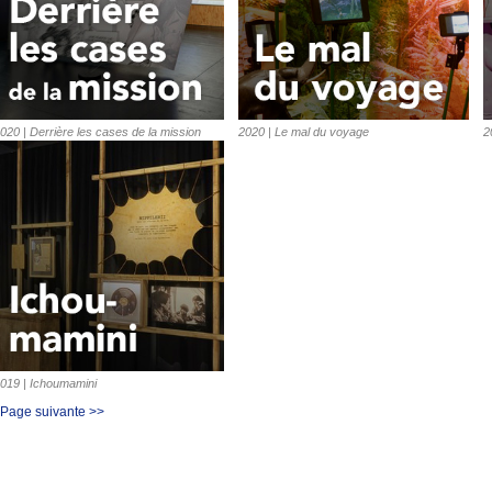
020 | Derrière les cases de la mission
2020 | Le mal du voyage
2
019 | Ichoumamini
Page suivante >>