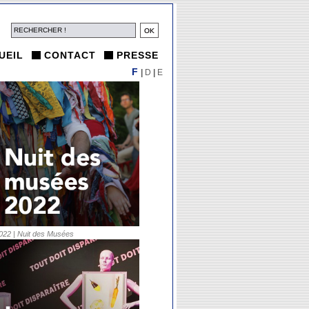
UEIL
CONTACT
PRESSE
F
|
D
|
E
022 | Nuit des Musées