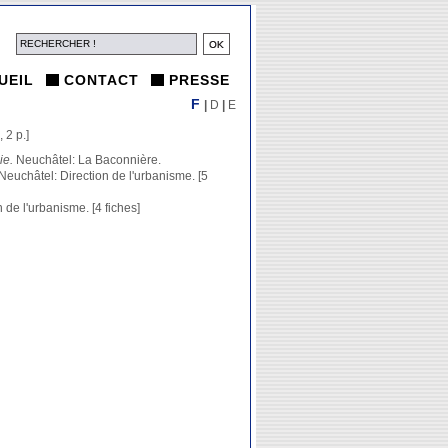
UEIL
CONTACT
PRESSE
F
|
D
|
E
 2 p.]
ie.
Neuchâtel: La Baconnière.
 Neuchâtel: Direction de l'urbanisme. [5
n de l'urbanisme. [4 fiches]