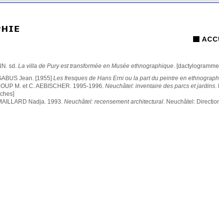
ACC
NN. sd.
La villa de Pury est transformée en Musée ethnographique
. [dactylogramme,
GABUS Jean. [1955]
Les fresques de Hans Erni ou la part du peintre en ethnograph
LOUP M. et C. AEBISCHER. 1995-1996.
Neuchâtel: inventaire des parcs et jardins
.
iches]
MAILLARD Nadja. 1993.
Neuchâtel: recensement architectural
. Neuchâtel: Directio