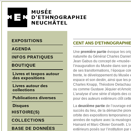
EXPOSITIONS
CENT ANS D'ETHNOGRAPHIE
AGENDA
Une
première partie
évoque les ori
naturelle du Général Charles Daniel
INFOS PRATIQUES
Jean Gabus du concept de «musée-s
BOUTIQUE
l’inauguration du Musée dans son pér
de ses transformations, l’époque co
Livres et texpos autour
trente, le développement du Musée et
des expositions
espace et son destin, ainsi que les 
Charles Knapp, Théodore Delachaux
Livres autour des
ou comme Gustave Jéquier et Arnol
collections
L’analyse d’une série d’objets des c
Publications diverses
pour des auteurs extérieurs clôt cette 
Disques
La
deuxième partie
de l’ouvrage est
succès du lieu, de la démarche pio
HISTOIRE(S)
orbite des expositions temporaires p
COLLECTIONS
années de rupture avec la muséogr
Hainard et Marc-Olivier Gonseth. L’
BASE DE DONNÉES
extérieurs posés sur l’institution pa