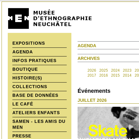
EXPOSITIONS
AGENDA
AGENDA
ARCHIVES
INFOS PRATIQUES
BOUTIQUE
2026
2025
2024
2023
20
2017
2016
2015
2014
20
HISTOIRE(S)
COLLECTIONS
Événements
BASE DE DONNÉES
JUILLET 2026
LE CAFÉ
ATELIERS ENFANTS
SAMEN - LES AMIS DU
MEN
PRESSE