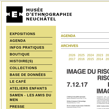
EXPOSITIONS
AGENDA
AGENDA
ARCHIVES
INFOS PRATIQUES
BOUTIQUE
2026
2025
2024
2023
20
2017
2016
2015
2014
20
HISTOIRE(S)
COLLECTIONS
BASE DE DONNÉES
LE CAFÉ
ATELIERS ENFANTS
SAMEN - LES AMIS DU
MEN
PRESSE