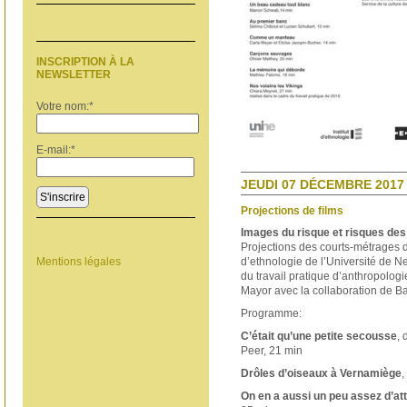
INSCRIPTION À LA
NEWSLETTER
Votre nom:
*
E-mail:
*
JEUDI 07 DÉCEMBRE 2017 
S'inscrire
Projections de films
Images du risque et risques de
Projections des courts-métrages de
d’ethnologie de l’Université de N
Mentions légales
du travail pratique d’anthropolog
Mayor avec la collaboration de Ba
Programme:
C’était qu’une petite secousse
,
Peer, 21 min
Drôles d’oiseaux à Vernamiège
,
On en a aussi un peu assez d’at