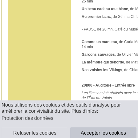
25 min
Un beau cadeau tout blanc
, de 
Au premier banc
, de Sélima Chi
- PAUSE de 20 mn. Café du Musée
Comme un manteau
, de
Carla Me
14 min
Garçons sauvages
, de Olivier M
La mémoire qui déborde
, de Ma
Nos voisins les Vikings
, de Chia
20h00 - Auditoire - Entrée libre
Les films ont été réalisés avec le 
de l’État du Valais.
Nous utilisons des cookies et des outils d'analyse pour
< RETOUR
améliorer la convivialité du site. Plus d'infos:
Protection des données
Refuser les cookies
Accepter les cookies