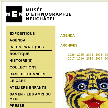
EXPOSITIONS
AGENDA
AGENDA
ARCHIVES
INFOS PRATIQUES
BOUTIQUE
2026
2025
2024
2023
20
2017
2016
2015
2014
20
HISTOIRE(S)
COLLECTIONS
BASE DE DONNÉES
LE CAFÉ
ATELIERS ENFANTS
SAMEN - LES AMIS DU
MEN
PRESSE