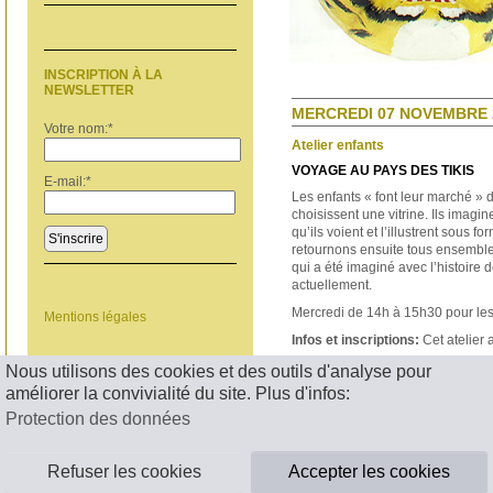
INSCRIPTION À LA
NEWSLETTER
MERCREDI 07 NOVEMBRE 2
Votre nom:
*
Atelier enfants
VOYAGE AU PAYS DES TIKIS
E-mail:
*
Les enfants « font leur marché » d
choisissent une vitrine. Ils imagin
qu’ils voient et l’illustrent sous
S'inscrire
retournons ensuite tous ensemble
qui a été imaginé avec l’histoire d
actuellement.
Mercredi de 14h à 15h30 pour les
Mentions légales
Infos et inscriptions:
Cet atelier
< RETOUR
Nous utilisons des cookies et des outils d'analyse pour
améliorer la convivialité du site. Plus d'infos:
Protection des données
Refuser les cookies
Accepter les cookies