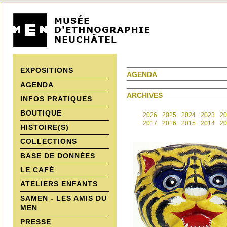
EXPOSITIONS
AGENDA
AGENDA
ARCHIVES
INFOS PRATIQUES
BOUTIQUE
2026
2025
2024
2023
20
2017
2016
2015
2014
20
HISTOIRE(S)
COLLECTIONS
BASE DE DONNÉES
LE CAFÉ
ATELIERS ENFANTS
SAMEN - LES AMIS DU
MEN
PRESSE