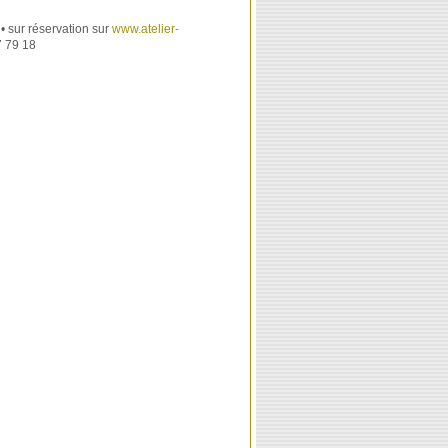
 • sur réservation sur
www.atelier-
 79 18