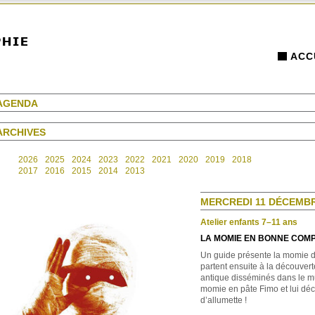
ACC
AGENDA
ARCHIVES
2026
2025
2024
2023
2022
2021
2020
2019
2018
2017
2016
2015
2014
2013
MERCREDI 11 DÉCEMBRE
Atelier enfants 7–11 ans
LA MOMIE EN BONNE COM
Un guide présente la momie de
partent ensuite à la découvert
antique disséminés dans le mus
momie en pâte Fimo et lui déc
d’allumette !