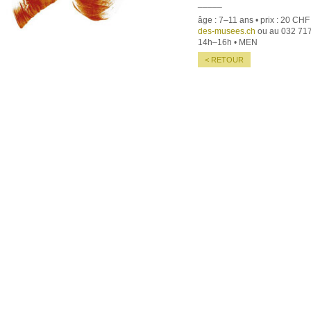
_____
âge : 7–11 ans • prix : 20 CHF
des-musees.ch
ou au 032 717
14h–16h • MEN
< RETOUR