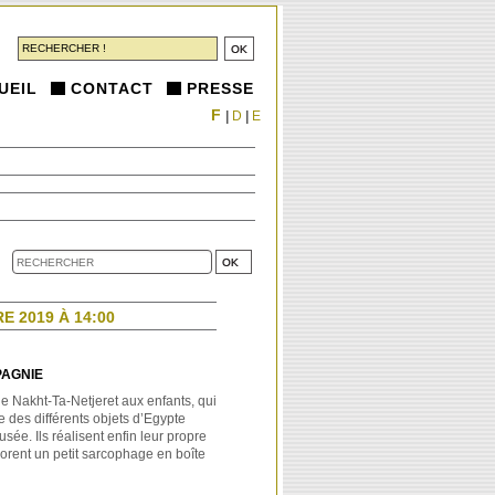
UEIL
CONTACT
PRESSE
F
|
D
|
E
 2019 À 14:00
PAGNIE
 Nakht-Ta-Netjeret aux enfants, qui
e des différents objets d’Egypte
ée. Ils réalisent enfin leur propre
orent un petit sarcophage en boîte