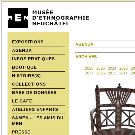
EXPOSITIONS
AGENDA
AGENDA
ARCHIVES
INFOS PRATIQUES
BOUTIQUE
2026
2025
2024
2023
20
2017
2016
2015
2014
20
HISTOIRE(S)
COLLECTIONS
BASE DE DONNÉES
LE CAFÉ
ATELIERS ENFANTS
SAMEN - LES AMIS DU
MEN
PRESSE