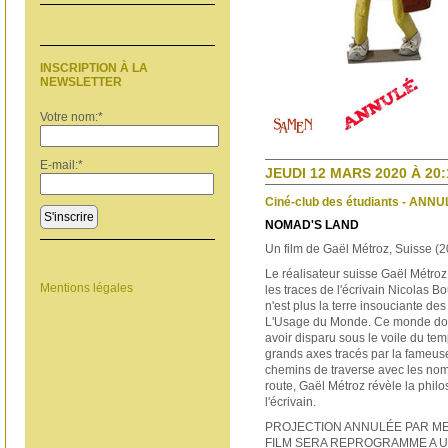
INSCRIPTION À LA
NEWSLETTER
Votre nom:
*
E-mail:
*
JEUDI 12 MARS 2020 À 20:
Ciné-club des étudiants - ANNU
S'inscrire
NOMAD'S LAND
Un film de Gaël Métroz, Suisse (2
Le réalisateur suisse Gaël Métroz
Mentions légales
les traces de l'écrivain Nicolas Bo
n'est plus la terre insouciante d
L'Usage du Monde. Ce monde dont
avoir disparu sous le voile du temp
grands axes tracés par la fameuse
chemins de traverse avec les no
route, Gaël Métroz révèle la phi
l'écrivain.
PROJECTION ANNULÉE PAR ME
FILM SERA REPROGRAMME A U