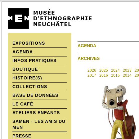
EXPOSITIONS
AGENDA
AGENDA
ARCHIVES
INFOS PRATIQUES
BOUTIQUE
2026
2025
2024
2023
20
2017
2016
2015
2014
20
HISTOIRE(S)
COLLECTIONS
BASE DE DONNÉES
LE CAFÉ
ATELIERS ENFANTS
SAMEN - LES AMIS DU
MEN
PRESSE