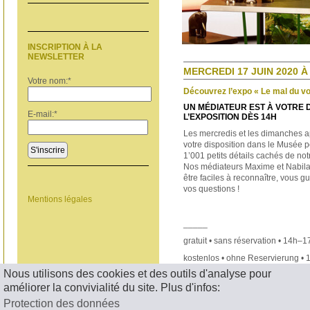
INSCRIPTION À LA
NEWSLETTER
MERCREDI 17 JUIN 2020 À 
Votre nom:
*
Découvrez l’expo « Le mal du v
UN MÉDIATEUR EST À VOTRE 
E-mail:
*
L’EXPOSITION DÈS 14H
Les mercredis et les dimanches a
votre disposition dans le Musée p
S'inscrire
1’001 petits détails cachés de no
Nos médiateurs Maxime et Nabila,
être faciles à reconnaître, vous 
vos questions !
Mentions légales
_____
gratuit • sans réservation • 14h–
kostenlos • ohne Reservierung •
Nous utilisons des cookies et des outils d'analyse pour
< RETOUR
améliorer la convivialité du site. Plus d'infos:
Protection des données