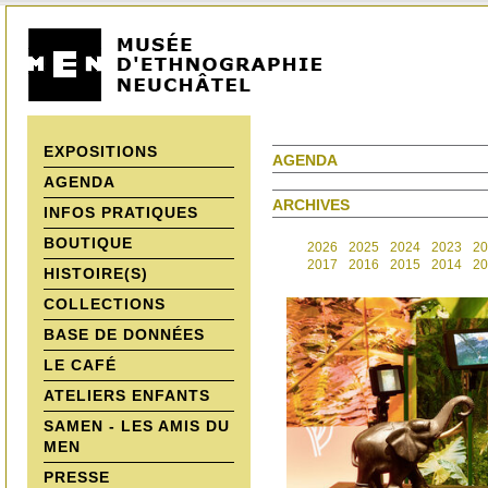
EXPOSITIONS
AGENDA
AGENDA
ARCHIVES
INFOS PRATIQUES
BOUTIQUE
2026
2025
2024
2023
20
2017
2016
2015
2014
20
HISTOIRE(S)
COLLECTIONS
BASE DE DONNÉES
LE CAFÉ
ATELIERS ENFANTS
SAMEN - LES AMIS DU
MEN
PRESSE