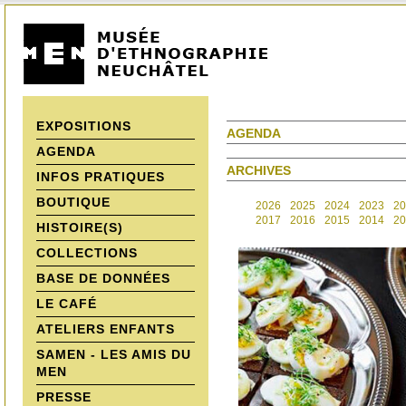
EXPOSITIONS
AGENDA
AGENDA
ARCHIVES
INFOS PRATIQUES
BOUTIQUE
2026
2025
2024
2023
20
2017
2016
2015
2014
20
HISTOIRE(S)
COLLECTIONS
BASE DE DONNÉES
LE CAFÉ
ATELIERS ENFANTS
SAMEN - LES AMIS DU
MEN
PRESSE