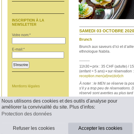
INSCRIPTION À LA
NEWSLETTER
SAMEDI 03 OCTOBRE 2020 
Votre nom:
*
Brunch
Brunch aux saveurs d’ici et d’aill
E-mail:
*
ethnologue Nabila.
_____
S'inscrire
11h30 • prix : 35 CHF (adulte) / 1
(enfant > 5 ans) • sur réservation
reception.men(at)ne(dot)ch
À noter : le MEN se réserve la pos
Mentions légales
s’il y a trop peu de réservations.
réservé sont averties au plus tard
Nous utilisons des cookies et des outils d'analyse pour
< RETOUR
améliorer la convivialité du site. Plus d'infos:
Protection des données
Refuser les cookies
Accepter les cookies