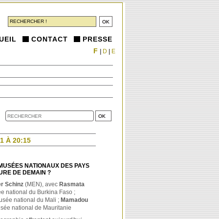
UEIL
CONTACT
PRESSE
F
|
D
|
E
1 À 20:15
MUSÉES NATIONAUX DES PAYS
URE DE DEMAIN ?
er Schinz
(MEN), avec
Rasmata
e national du Burkina Faso ;
usée national du Mali ;
Mamadou
sée national de Mauritanie