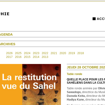
ACC
AGENDA
ARCHIVES
2026
2025
2024
2023
2022
2021
2020
2019
2018
2017
2016
2015
2014
2013
JEUDI 28 OCTOBRE 202
Table ronde
QUELLE PLACE POUR LES 
SAHÉLIENS DANS LA CULT
Table ronde animée par
Olivi
Sawadogo,
directrice du Musé
Daouda Keita,
directeur du M
Hadiya Kane,
directeur du Mu