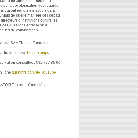
graphie affrontent aujourd’hui
le de la décolonisation des regards
iens qui ont parfois été acquis dans
. Mais de quelle manière ces débats
directeurs d’institutions culturelles
e ces questions et réfléchir à
tiques de collaboration.
 avec la SAMEN et la Fondation
adre du festival
Le printemps
servation conseillée : 032 717 85 60
h
en ligne
sur notre compte YouTube
GATOIRE, ainsi qu’une pièce