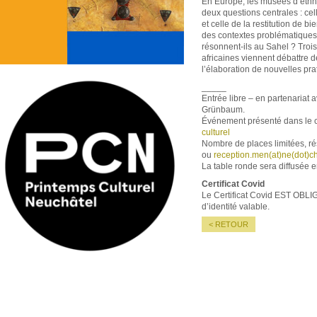
En Europe, les musées d’ethno
deux questions centrales : cel
et celle de la restitution de b
des contextes problématiques
résonnent-ils au Sahel ? Trois 
africaines viennent débattre d
l’élaboration de nouvelles pra
_____
Entrée libre – en partenariat
Grünbaum.
Événement présenté dans le c
culturel
Nombre de places limitées, ré
ou
reception.men(at)ne(dot)c
La table ronde sera diffusée 
Certificat Covid
Le Certificat Covid EST OBLI
d’identité valable.
< RETOUR