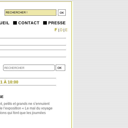
UEIL
CONTACT
PRESSE
F
|
D
|
E
1 À 10:00
GE
t, petits et grands ne s’ennuient
de l’exposition « Le mal du voyage
tions qui font que les journées