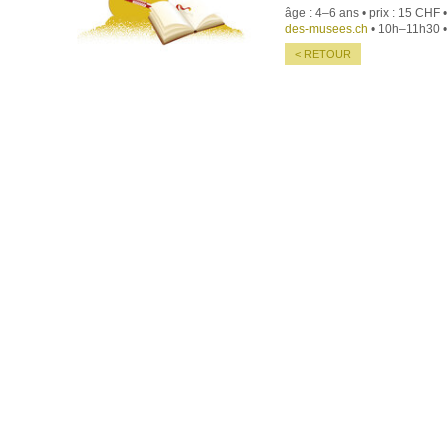
âge : 4–6 ans • prix : 15 CHF 
des-musees.ch
• 10h–11h30 
< RETOUR