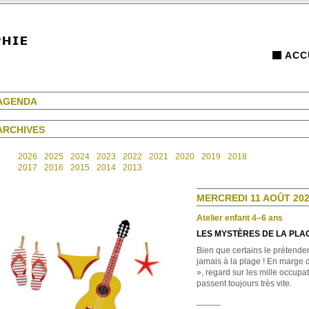
ACC
AGENDA
ARCHIVES
2026
2025
2024
2023
2022
2021
2020
2019
2018
2017
2016
2015
2014
2013
MERCREDI 11 AOÛT 202
Atelier enfant 4–6 ans
LES MYSTÈRES DE LA PLA
Bien que certains le prétenden
jamais à la plage ! En marge 
», regard sur les mille occupa
passent toujours très vite.
_____