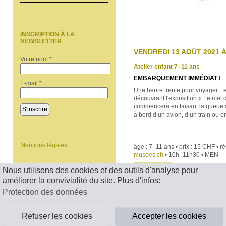
INSCRIPTION À LA
NEWSLETTER
VENDREDI 13 AOÛT 2021 À
Votre nom:
*
Atelier enfant 7–11 ans
EMBARQUEMENT IMMÉDIAT !
E-mail:
*
Une heure trente pour voyager... 
découvrant l'exposition « Le mal 
commencera en faisant la queue 
S'inscrire
à bord d’un avion, d’un train ou
e
_____
Mentions légales
âge : 7–11 ans • prix : 15 CHF • r
musees.ch
•
10h–11h30 • MEN
< RETOUR
Nous utilisons des cookies et des outils d'analyse pour
améliorer la convivialité du site. Plus d'infos:
Protection des données
Refuser les cookies
Accepter les cookies