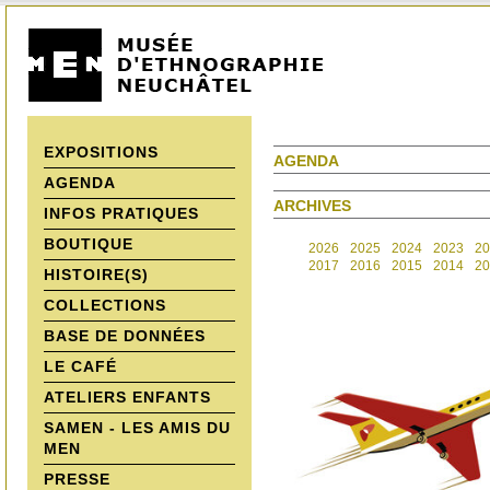
EXPOSITIONS
AGENDA
AGENDA
ARCHIVES
INFOS PRATIQUES
BOUTIQUE
2026
2025
2024
2023
20
2017
2016
2015
2014
20
HISTOIRE(S)
COLLECTIONS
BASE DE DONNÉES
LE CAFÉ
ATELIERS ENFANTS
SAMEN - LES AMIS DU
MEN
PRESSE