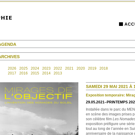
ACC
AGENDA
ARCHIVES
2026
2025
2024
2023
2022
2021
2020
2019
2018
2017
2016
2015
2014
2013
SAMEDI 29 MAI 2021 À 
Exposition temporaire: Mirage
29.05.2021–PRINTEMPS 20
Installée dans le parc du MEN
en scène des images prises p
son célèbre film
Les Nomades 
exposition préfigure une séri
tout au long de l’année en Su
anniversaire de la naissance