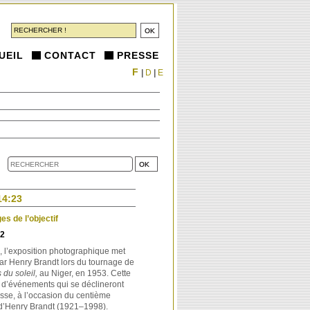
UEIL
CONTACT
PRESSE
F
|
D
|
E
14:23
s de l’objectif
22
, l’exposition photographique met
ar Henry Brandt lors du tournage de
du soleil,
au Niger, en 1953. Cette
e d’événements qui se déclineront
isse, à l’occasion du centième
 d’Henry Brandt (1921–1998).