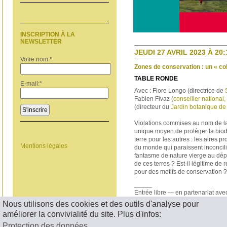
INSCRIPTION À LA
NEWSLETTER
JEUDI 27 AVRIL 2023 À 20:
Votre nom:
*
Zones de conservation : un « col
TABLE RONDE
E-mail:
*
Avec : Fiore Longo (directrice de
Fabien Fivaz (
conseiller national,
(directeur du
Jardin botanique de
S'inscrire
Violations commises au nom de la
unique moyen de protéger la biodiv
terre pour les autres : les aires pr
Mentions légales
du monde qui paraissent inconcilia
fantasme de nature vierge au dép
de ces terres ? Est-il légitime de 
pour des motifs de conservation ?
_____
Entrée libre — en partenariat av
Nous utilisons des cookies et des outils d'analyse pour
< RETOUR
améliorer la convivialité du site. Plus d'infos:
Protection des données