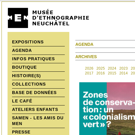
EXPOSITIONS
AGENDA
AGENDA
ARCHIVES
INFOS PRATIQUES
BOUTIQUE
2026
2025
2024
2023
20
2017
2016
2015
2014
20
HISTOIRE(S)
COLLECTIONS
BASE DE DONNÉES
LE CAFÉ
ATELIERS ENFANTS
SAMEN - LES AMIS DU
MEN
PRESSE