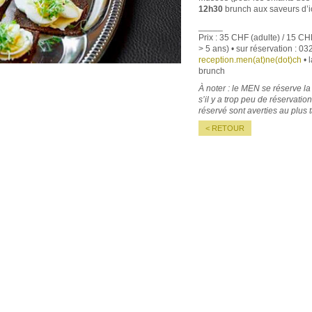
12h30
brunch aux saveurs d’ici
_____
Prix : 35 CHF (adulte) / 15 CHF
> 5 ans) • sur réservation : 0
reception.men(at)ne(dot)ch
• l
brunch
À noter : le MEN se réserve la
s’il y a trop peu de réservati
réservé sont averties au plus 
< RETOUR