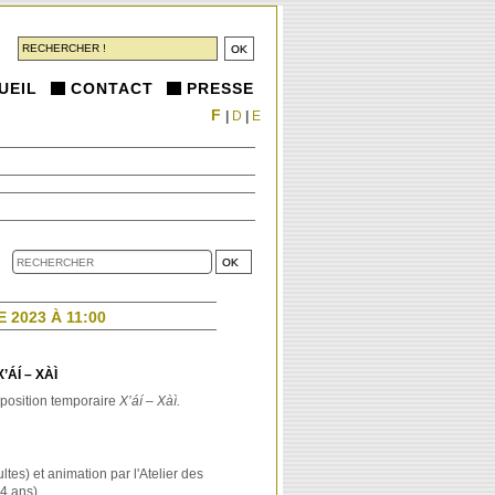
UEIL
CONTACT
PRESSE
F
|
D
|
E
2023 À 11:00
ÁÍ – XÀÌ
xposition temporaire
X’áí – Xàì.
ltes) et animation par l'Atelier des
 4 ans)