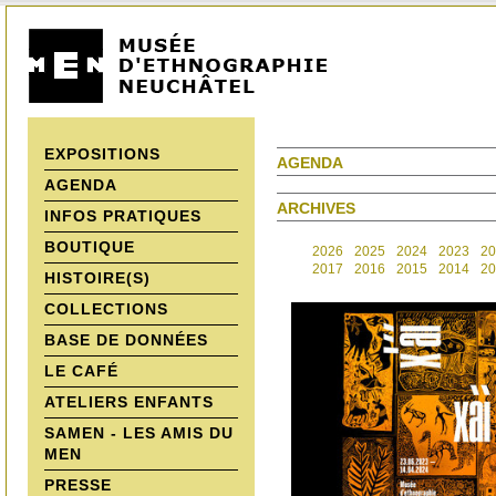
EXPOSITIONS
AGENDA
AGENDA
ARCHIVES
INFOS PRATIQUES
BOUTIQUE
2026
2025
2024
2023
20
2017
2016
2015
2014
20
HISTOIRE(S)
COLLECTIONS
BASE DE DONNÉES
LE CAFÉ
ATELIERS ENFANTS
SAMEN - LES AMIS DU
MEN
PRESSE