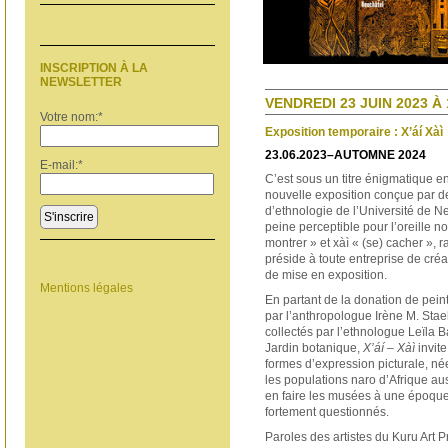
INSCRIPTION À LA
NEWSLETTER
VENDREDI 23 JUIN 2023 À 
Votre nom:
*
Exposition temporaire : X’áí Xàì
23.06.2023–AUTOMNE 2024
E-mail:
*
C’est sous un titre énigmatique e
nouvelle exposition conçue par des
d’ethnologie de l’Université de N
S'inscrire
peine perceptible pour l’oreille no
montrer » et xàì « (se) cacher », r
préside à toute entreprise de créat
de mise en exposition.
Mentions légales
En partant de la donation de pei
par l’anthropologue Irène M. Sta
collectés par l’ethnologue Leïla B
Jardin botanique,
X’áí – Xàì
invite
formes d’expression picturale, n
les populations naro d’Afrique au
en faire les musées à une époque
fortement questionnés.
Paroles des artistes du Kuru Art P