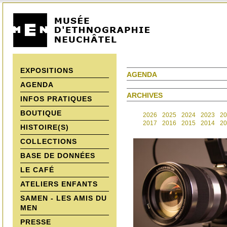
EXPOSITIONS
AGENDA
AGENDA
ARCHIVES
INFOS PRATIQUES
BOUTIQUE
2026
2025
2024
2023
20
2017
2016
2015
2014
20
HISTOIRE(S)
COLLECTIONS
BASE DE DONNÉES
LE CAFÉ
ATELIERS ENFANTS
SAMEN - LES AMIS DU
MEN
PRESSE