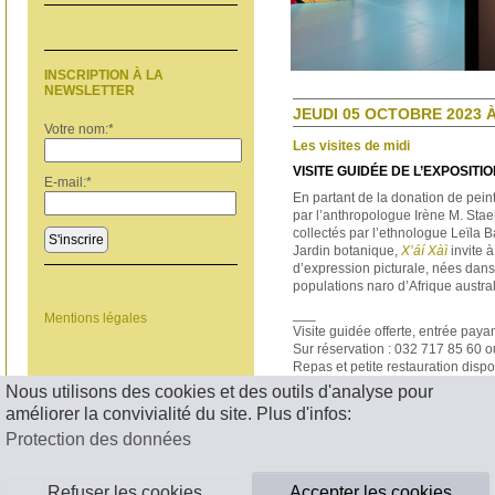
INSCRIPTION À LA
NEWSLETTER
JEUDI 05 OCTOBRE 2023 À
Votre nom:
*
Les visites de midi
VISITE GUIDÉE DE L’EXPOSITION
E-mail:
*
En partant de la donation de pei
par l’anthropologue Irène M. Sta
collectés par l’ethnologue Leïla B
S'inscrire
Jardin botanique,
X’áí Xàì
invite à
d’expression picturale, nées dan
populations naro d’Afrique austra
___
Mentions légales
Visite guidée offerte, entrée paya
Sur réservation : 032 717 85 60 
Repas et petite restauration disp
Nous utilisons des cookies et des outils d'analyse pour
< RETOUR
améliorer la convivialité du site. Plus d'infos:
Protection des données
Refuser les cookies
Accepter les cookies