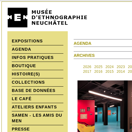
EXPOSITIONS
AGENDA
AGENDA
ARCHIVES
INFOS PRATIQUES
BOUTIQUE
2026
2025
2024
2023
20
2017
2016
2015
2014
20
HISTOIRE(S)
COLLECTIONS
BASE DE DONNÉES
LE CAFÉ
ATELIERS ENFANTS
SAMEN - LES AMIS DU
MEN
PRESSE