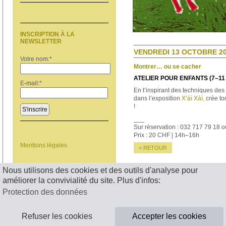
INSCRIPTION À LA
NEWSLETTER
VENDREDI 13 OCTOBRE 20
Votre nom:
*
Montrer… ou se cacher
ATELIER POUR ENFANTS (7–11
E-mail:
*
En t’inspirant des techniques des
dans l’exposition
X’áí Xàì,
crée to
!
S'inscrire
___
Sur réservation : 032 717 79 18 
Prix : 20 CHF | 14h–16h
Mentions légales
< RETOUR
Nous utilisons des cookies et des outils d'analyse pour
améliorer la convivialité du site. Plus d'infos:
Protection des données
Refuser les cookies
Accepter les cookies