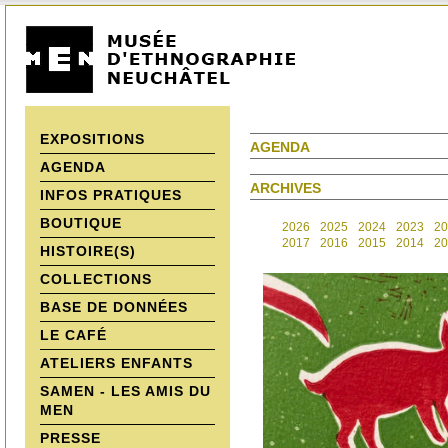
EXPOSITIONS
AGENDA
AGENDA
ARCHIVES
INFOS PRATIQUES
BOUTIQUE
2026
2025
2024
2023
20
2017
2016
2015
2014
20
HISTOIRE(S)
COLLECTIONS
BASE DE DONNÉES
LE CAFÉ
ATELIERS ENFANTS
SAMEN - LES AMIS DU
MEN
PRESSE