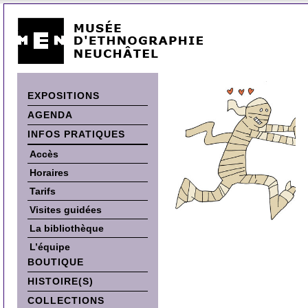
EXPOSITIONS
AGENDA
INFOS PRATIQUES
Accès
Horaires
Tarifs
Visites guidées
La bibliothèque
L’équipe
BOUTIQUE
HISTOIRE(S)
COLLECTIONS