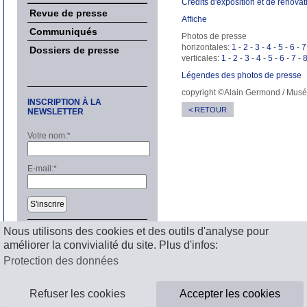
Crédits d'exposition et de rénovat
Revue de presse
Affiche
Communiqués
Photos de presse
horizontales:
1
-
2
-
3
-
4
-
5
-
6
-
7
Dossiers de presse
verticales:
1
-
2
-
3
-
4
-
5
-
6
-
7
-
Légendes des photos de presse
copyright ©Alain Germond / Musé
INSCRIPTION À LA
< RETOUR
NEWSLETTER
Votre nom:
*
E-mail:
*
S'inscrire
Nous utilisons des cookies et des outils d'analyse pour
améliorer la convivialité du site. Plus d'infos:
Mentions légales
Protection des données
Refuser les cookies
Accepter les cookies