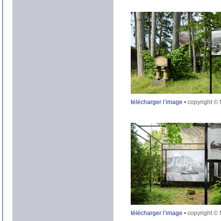
télécharger l’image
• copyright ©
télécharger l’image
• copyright ©