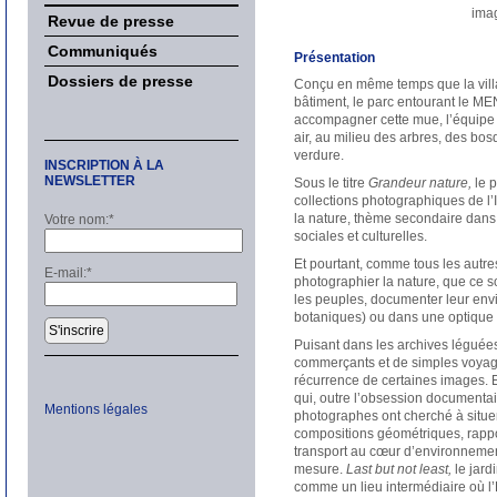
imag
Revue de presse
Communiqués
Présentation
Dossiers de presse
Conçu en même temps que la vill
bâtiment, le parc entourant le MEN
accompagner cette mue, l’équipe
air, au milieu des arbres, des bos
verdure.
INSCRIPTION À LA
NEWSLETTER
Sous le titre
Grandeur nature,
le p
collections photographiques de l’I
la nature, thème secondaire dans u
Votre nom:
*
sociales et culturelles.
Et pourtant, comme tous les autre
E-mail:
*
photographier la nature, que ce s
les peuples, documenter leur envi
botaniques) ou dans une optique
S'inscrire
Puisant dans les archives léguées
commerçants et de simples voyage
récurrence de certaines images. E
qui, outre l’obsession documentai
Mentions légales
photographes ont cherché à situer
compositions géométriques, rappo
transport au cœur d’environnemen
mesure.
Last but not least,
le jard
comme un lieu intermédiaire où l