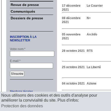
Revue de presse
17 décembre
Le Courrier
2021
Communiqués
Dossiers de presse
08 décembre
N+
2021
05 novembre
ArcInfo
INSCRIPTION À LA
2021
NEWSLETTER
Votre nom:
*
28 octobre 2021
RTS
E-mail:
*
25 octobre 2021
La Liberté
S'inscrire
04 octobre 2021
Azione
Mentions légales
Précédent
Nous utilisons des cookies et des outils d'analyse pour
1
2
3
4
5
6
7
8
9
1
améliorer la convivialité du site. Plus d'infos:
Suivant
Protection des données