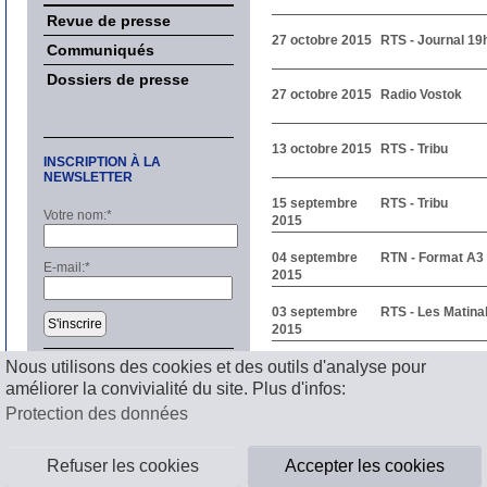
Revue de presse
27 octobre 2015
RTS - Journal 19
Communiqués
Dossiers de presse
27 octobre 2015
Radio Vostok
13 octobre 2015
RTS - Tribu
INSCRIPTION À LA
NEWSLETTER
15 septembre
RTS - Tribu
Votre nom:
*
2015
04 septembre
RTN - Format A3
E-mail:
*
2015
03 septembre
RTS - Les Matina
S'inscrire
2015
Précédent
Nous utilisons des cookies et des outils d'analyse pour
1
2
3
4
5
6
7
8
9
1
améliorer la convivialité du site. Plus d'infos:
Suivant
Mentions légales
Protection des données
Refuser les cookies
Accepter les cookies