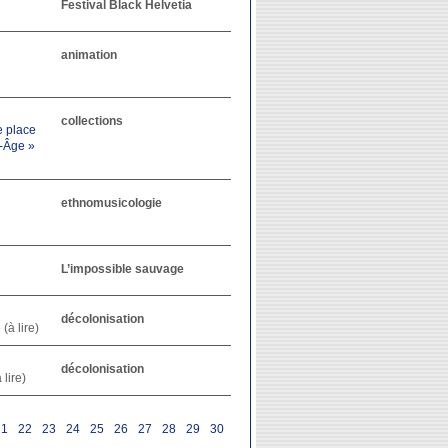
Festival Black Helvetia
animation
collections
e place
n-Âge »
ethnomusicologie
L’impossible sauvage
décolonisation
»
(à lire)
décolonisation
 lire)
21
22
23
24
25
26
27
28
29
30
31
32
33
34
35
36
37
38
39