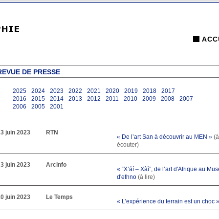
ACC
REVUE DE PRESSE
2025
2024
2023
2022
2021
2020
2019
2018
2017
2016
2015
2014
2013
2012
2011
2010
2009
2008
2007
2006
2005
2001
3 juin 2023
RTN
« De l’art San à découvrir au MEN »
(à
écouter)
3 juin 2023
Arcinfo
« “X’áí – Xàì”, de l’art d'Afrique au Mu
d'ethno
(à lire)
0 juin 2023
Le Temps
« L’expérience du terrain est un choc 