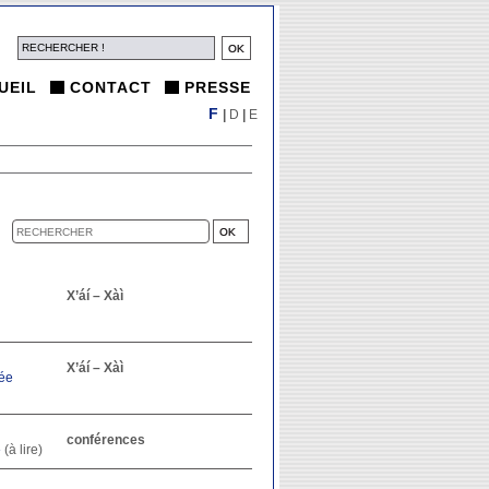
UEIL
CONTACT
PRESSE
F
|
D
|
E
X’áí – Xàì
X’áí – Xàì
sée
conférences
»
(à lire)