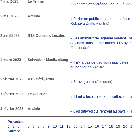
27 mai 2023
Le Temps
« S’ancrer, c'est créer du neuf »
(à lire)
25 mai 2023
Arcinfo
« Parler en public, un art que maîtrise
Rokhaya Diallo »
(à lire)
2 avril 2023
RTS Couleurs Locales
« Les animaux de légende avaient un
de choix dans les bestiaires du Moye
(à regarder)
01 mars 2023
Schweizer Musikzeitung
« Il n‘y a pas de traditions musicales
authentiques »
(à lire)
5 février 2023
RTS Côté jardin
« Sauvages ! »
(à écouter)
3 février 2023
Le Courrier
« Il faut «décoloniser» les collections 
3 février 2023
Arcinfo
« Ces œuvres qui rentrent au pays »
(à
Précédent
1
2
3
4
5
6
7
8
9
10
11
12
13
14
15
16
17
18
19
20
Suivant