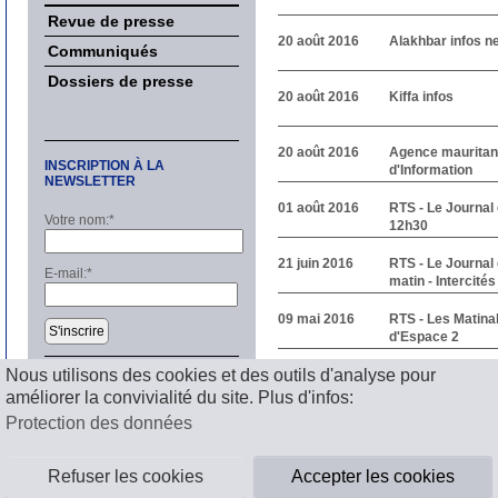
Revue de presse
20 août 2016
Alakhbar infos n
Communiqués
Dossiers de presse
20 août 2016
Kiffa infos
20 août 2016
Agence mauritan
INSCRIPTION À LA
d'Information
NEWSLETTER
01 août 2016
RTS - Le Journal
Votre nom:
*
12h30
21 juin 2016
RTS - Le Journal
E-mail:
*
matin - Intercités
09 mai 2016
RTS - Les Matina
S'inscrire
d'Espace 2
1
2
Suivant
Nous utilisons des cookies et des outils d'analyse pour
améliorer la convivialité du site. Plus d'infos:
Mentions légales
Protection des données
Refuser les cookies
Accepter les cookies