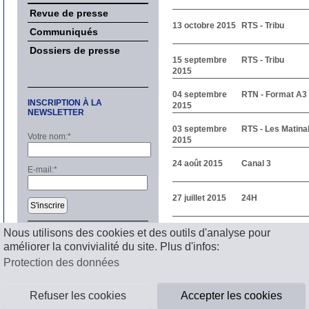
Revue de presse
13 octobre 2015
RTS - Tribu
Communiqués
Dossiers de presse
15 septembre
RTS - Tribu
2015
04 septembre
RTN - Format A3
INSCRIPTION À LA
2015
NEWSLETTER
03 septembre
RTS - Les Matina
Votre nom:
*
2015
24 août 2015
Canal 3
E-mail:
*
27 juillet 2015
24H
S'inscrire
1
2
3
4
5
Suivant
Nous utilisons des cookies et des outils d'analyse pour
améliorer la convivialité du site. Plus d'infos:
Mentions légales
Protection des données
Refuser les cookies
Accepter les cookies