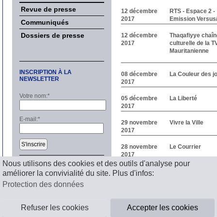
Revue de presse
12 décembre
RTS - Espace 2 -
2017
Emission Versus
Communiqués
Dossiers de presse
12 décembre
Thaqafiyye chaîn
2017
culturelle de la T
Mauritanienne
INSCRIPTION À LA
08 décembre
La Couleur des j
NEWSLETTER
2017
Votre nom:
*
05 décembre
La Liberté
2017
E-mail:
*
29 novembre
Vivre la Ville
2017
S'inscrire
28 novembre
Le Courrier
2017
Nous utilisons des cookies et des outils d'analyse pour
1
2
3
4
Suivant
améliorer la convivialité du site. Plus d'infos:
Mentions légales
Protection des données
Refuser les cookies
Accepter les cookies