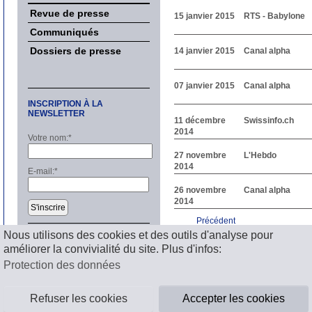
Revue de presse
15 janvier 2015
RTS - Babylone
Communiqués
Dossiers de presse
14 janvier 2015
Canal alpha
07 janvier 2015
Canal alpha
INSCRIPTION À LA
NEWSLETTER
11 décembre
Swissinfo.ch
2014
Votre nom:
*
27 novembre
L'Hebdo
2014
E-mail:
*
26 novembre
Canal alpha
2014
S'inscrire
Précédent
1
2
3
4
5
6
7
8
9
1
Nous utilisons des cookies et des outils d'analyse pour
Suivant
améliorer la convivialité du site. Plus d'infos:
Mentions légales
Protection des données
Refuser les cookies
Accepter les cookies