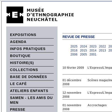
EXPOSITIONS
REVUE DE PRESSE
AGENDA
2025
2024
2023
2022
20
INFOS PRATIQUES
2016
2015
2014
2013
20
2006
2005
2001
BOUTIQUE
HISTOIRE(S)
10 février 2009
L'Express/L'Impar
COLLECTIONS
BASE DE DONNÉES
01 décembre
Scènes magazin
LE CAFÉ
2008
ATELIERS ENFANTS
12 novembre
L'Express/L'Impar
2008
SAMEN - LES AMIS DU
MEN
01 novembre
Accrochages
PRESSE
2008