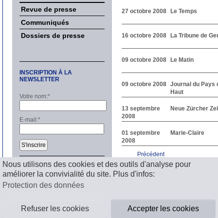
Revue de presse
27 octobre 2008
Le Temps
Communiqués
Dossiers de presse
16 octobre 2008
La Tribune de G
09 octobre 2008
Le Matin
INSCRIPTION À LA
NEWSLETTER
09 octobre 2008
Journal du Pays 
Haut
Votre nom:
*
13 septembre
Neue Zürcher Ze
2008
E-mail:
*
01 septembre
Marie-Claire
2008
S'inscrire
Précédent
1
2
3
4
5
6
7
8
9
1
Nous utilisons des cookies et des outils d'analyse pour
Suivant
améliorer la convivialité du site. Plus d'infos:
Mentions légales
Protection des données
Refuser les cookies
Accepter les cookies