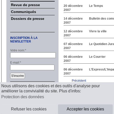
Revue de presse
20 décembre
Le Temps
2007
Communiqués
Dossiers de presse
14 décembre
Bulletin des co
2007
12 décembre
Vivre la ville
2007
INSCRIPTION À LA
NEWSLETTER
07 décembre
Le Quotidien Jur
2007
Votre nom:
*
06 décembre
Le Courrier
2007
E-mail:
*
06 décembre
L'Express/L'Impar
2007
S'inscrire
Précédent
1
2
3
4
5
6
7
8
9
1
Nous utilisons des cookies et des outils d'analyse pour
Suivant
améliorer la convivialité du site. Plus d'infos:
Mentions légales
Protection des données
Refuser les cookies
Accepter les cookies