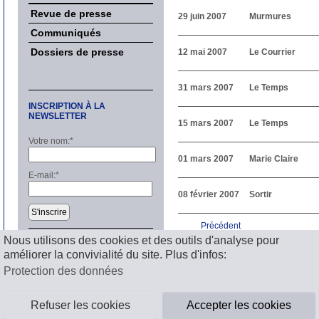
Revue de presse
29 juin 2007
Murmures
Communiqués
Dossiers de presse
12 mai 2007
Le Courrier
31 mars 2007
Le Temps
INSCRIPTION À LA
NEWSLETTER
15 mars 2007
Le Temps
Votre nom:
*
01 mars 2007
Marie Claire
E-mail:
*
08 février 2007
Sortir
S'inscrire
Précédent
1
2
3
4
5
6
7
8
9
1
Nous utilisons des cookies et des outils d'analyse pour
Suivant
améliorer la convivialité du site. Plus d'infos:
Mentions légales
Protection des données
Refuser les cookies
Accepter les cookies