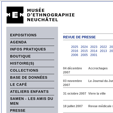
EXPOSITIONS
REVUE DE PRESSE
AGENDA
2025
2024
2023
2022
20
INFOS PRATIQUES
2016
2015
2014
2013
20
2006
2005
2001
BOUTIQUE
HISTOIRE(S)
04 décembre
Accrochages
COLLECTIONS
2007
BASE DE DONNÉES
03 novembre
Le Journal du Ju
LE CAFÉ
2007
ATELIERS ENFANTS
31 octobre 2007
Vivre la ville
SAMEN - LES AMIS DU
MEN
18 juillet 2007
Revue médicale 
PRESSE