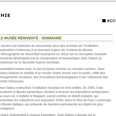
ACC
LE MUSÉE RÉINVENTÉ - SOMMAIRE
 travers une sélection de documents issus des archives de l’Institution,
’exposition s’intéresse à un tournant majeur de l’histoire du Musée
’ethnographie de Neuchâtel et propose un retour sur la conception muséale
nnovante développée par le conservateur et muséologue Jean Gabus au
endemain de la Seconde Guerre mondiale.
ouhaitant rompre avec ce qui est perçu comme un «musée» prison», Jean
abus élabore le modèle d’un musée vivant, tourné vers le public, reflet des
hangements sociétaux, des innovations technologiques et de l’idéalisme des
rente Glorieuses.
ean Gabus restructure l’institution muséale en trois entités. En 1955, il fait
onstruire le Musée dynamique, destiné à recevoir les expositions temporaires.
u sous-sol, il installe le Magasin, pensé comme un dépôt visitable, qui
assemble les collections non exposées. Enfin, dans la Villa de Pury, il aménage
e Musée statique, qui présente de manière permanente les objets les plus
restigieux.
réant l’événement à chaque exposition, Jean Gabus s’appuie sur le