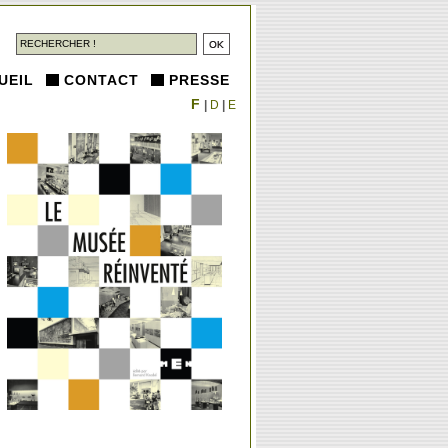
UEIL
CONTACT
PRESSE
F
|
D
|
E