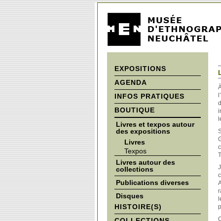
EXPOSITIONS
AGENDA
À
l
INFOS PRATIQUES
d
BOUTIQUE
i
l
Livres et texpos autour
des expositions
S
G
Livres
c
Texpos
T
Livres autour des
J
collections
c
Publications diverses
A
r
Disques
l
HISTOIRE(S)
p
C
COLLECTIONS