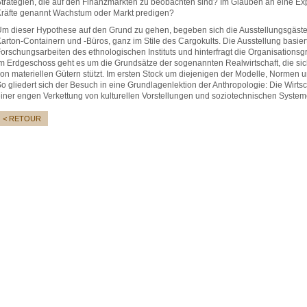
trategien, die auf den Finanzmärkten zu beobachten sind? Im Glauben an eine Ex
räfte genannt Wachstum oder Markt predigen?
m dieser Hypothese auf den Grund zu gehen, begeben sich die Ausstellungsgäste
arton-Containern und -Büros, ganz im Stile des Cargokults. Die Ausstellung bas
orschungsarbeiten des ethnologischen Instituts und hinterfragt die Organisation
m Erdgeschoss geht es um die Grundsätze der sogenannten Realwirtschaft, die sic
on materiellen Gütern stützt. Im ersten Stock um diejenigen der Modelle, Normen 
o gliedert sich der Besuch in eine Grundlagenlektion der Anthropologie: Die Wirtscha
iner engen Verkettung von kulturellen Vorstellungen und soziotechnischen Syste
< RETOUR