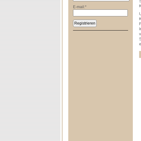
S
K
E-mail:
*
U
K
Registrieren
F
I
v
S
e