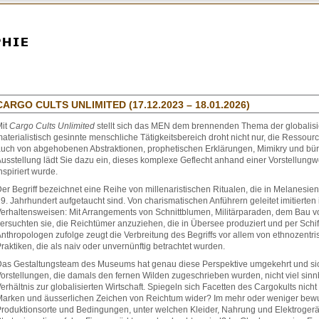
CARGO CULTS UNLIMITED (17.12.2023 – 18.01.2026)
Mit
Cargo Cults Unlimited
stellt sich das MEN dem brennenden Thema der globalisie
aterialistisch gesinnte menschliche Tätigkeitsbereich droht nicht nur, die Ressour
uch von abgehobenen Abstraktionen, prophetischen Erklärungen, Mimikry und büro
usstellung lädt Sie dazu ein, dieses komplexe Geflecht anhand einer Vorstellungw
nspiriert wurde.
er Begriff bezeichnet eine Reihe von millenaristischen Ritualen, die in Melanesie
9. Jahrhundert aufgetaucht sind. Von charismatischen Anführern geleitet imitierte
erhaltensweisen: Mit Arrangements von Schnittblumen, Militärparaden, dem Bau
ersuchten sie, die Reichtümer anzuziehen, die in Übersee produziert und per Schif
nthropologen zufolge zeugt die Verbreitung des Begriffs vor allem von ethnozen
raktiken, die als naiv oder unvernünftig betrachtet wurden.
as Gestaltungsteam des Museums hat genau diese Perspektive umgekehrt und sich
orstellungen, die damals den fernen Wilden zugeschrieben wurden, nicht viel sinnb
erhältnis zur globalisierten Wirtschaft. Spiegeln sich Facetten des Cargokults nich
arken und äusserlichen Zeichen von Reichtum wider? Im mehr oder weniger bew
roduktionsorte und Bedingungen, unter welchen Kleider, Nahrung und Elektrogerät