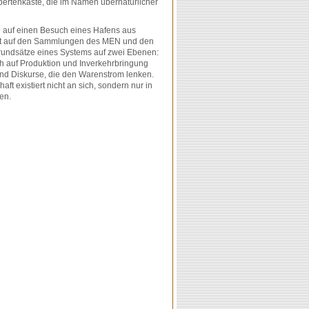
pertenkaste, die im Namen übernatürlicher
 auf einen Besuch eines Hafens aus
iert auf den Sammlungen des MEN und den
sgrundsätze eines Systems auf zwei Ebenen:
h auf Produktion und Inverkehrbringung
und Diskurse, die den Warenstrom lenken.
ft existiert nicht an sich, sondern nur in
men.