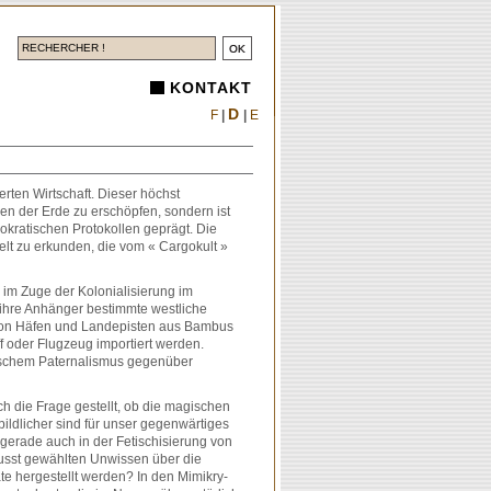
KONTAKT
D
F
|
|
E
rten Wirtschaft. Dieser höchst
cen der Erde zu erschöpfen, sondern ist
kratischen Protokollen geprägt. Die
elt zu erkunden, die vom « Cargokult »
n im Zuge der Kolonialisierung im
n ihre Anhänger bestimmte westliche
 von Häfen und Landepisten aus Bambus
f oder Flugzeug importiert werden.
trischem Paternalismus gegenüber
 die Frage gestellt, ob die magischen
ildlicher sind für unser gegenwärtiges
t gerade auch in der Fetischisierung von
usst gewählten Unwissen über die
e hergestellt werden? In den Mimikry-