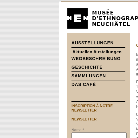
AUSSTELLUNGEN
Aktuellen Austellungen
WEGBESCHREIBUNG
m
a
GESCHICHTE
A
i
SAMMLUNGEN
D
DAS CAFÉ
1
V
v
A
INSCRIPTION À NOTRE
P
NEWSLETTER
D
NEWSLETTER
V
V
M
Name:
*
P