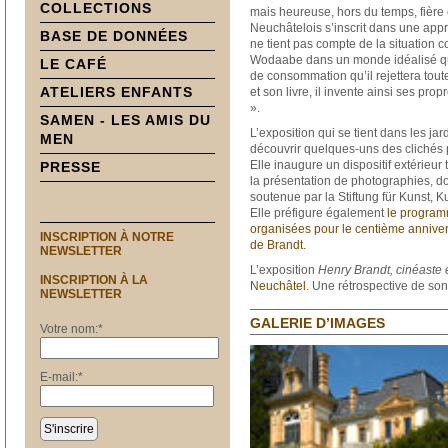
COLLECTIONS
mais heureuse, hors du temps, fière e
Neuchâtelois s’inscrit dans une app
BASE DE DONNÉES
ne tient pas compte de la situation col
Wodaabe dans un monde idéalisé qu’
LE CAFÉ
de consommation qu’il rejettera toute
ATELIERS ENFANTS
et son livre, il invente ainsi ses pro
».
SAMEN - LES AMIS DU
L’exposition qui se tient dans les ja
MEN
découvrir quelques-uns des clichés 
Elle inaugure un dispositif extérieur
PRESSE
la présentation de photographies, don
soutenue par la Stiftung für Kunst, K
Elle préfigure également
le program
organisées pour le centième anniver
INSCRIPTION À NOTRE
de Brandt.
NEWSLETTER
L’exposition
Henry Brandt, cinéaste
INSCRIPTION À LA
Neuchâtel
. Une rétrospective de so
NEWSLETTER
GALERIE D’IMAGES
Votre nom:
*
E-mail:
*
S'inscrire