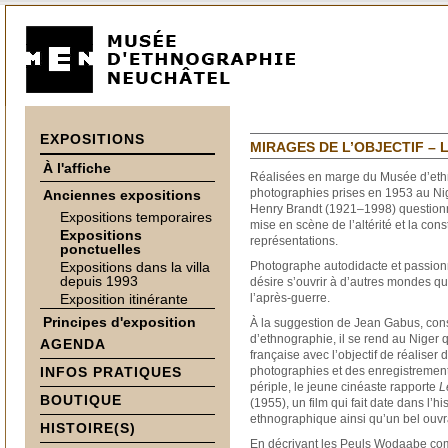
EXPOSITIONS
MIRAGES DE L’OBJECTIF – 
À l'affiche
Réalisées en marge du Musée d’eth
photographies prises en 1953 au Nig
Anciennes expositions
Henry Brandt (1921–1998) question
Expositions temporaires
mise en scène de l’altérité et la cons
Expositions
représentations.
ponctuelles
Expositions dans la villa
Photographe autodidacte et passion
depuis 1993
désire s’ouvrir à d’autres mondes q
Exposition itinérante
l’après-guerre.
Principes d'exposition
À la suggestion de Jean Gabus, co
d’ethnographie, il se rend au Niger q
AGENDA
française avec l’objectif de réaliser 
INFOS PRATIQUES
photographies et des enregistremen
périple, le jeune cinéaste rapporte
L
BOUTIQUE
(1955), un film qui fait date dans l’h
ethnographique ainsi qu’un bel ouv
HISTOIRE(S)
En décrivant les Peuls Wodaabe co