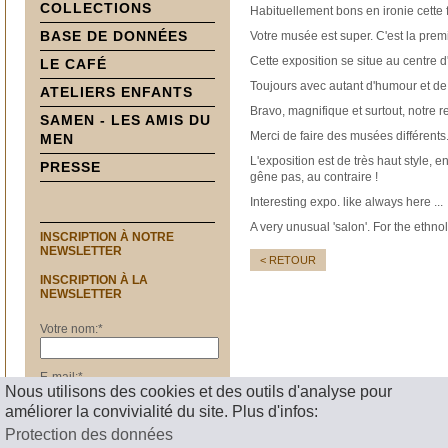
COLLECTIONS
Habituellement bons en ironie cette 
BASE DE DONNÉES
Votre musée est super. C'est la prem
Cette exposition se situe au centre d
LE CAFÉ
Toujours avec autant d'humour et de 
ATELIERS ENFANTS
Bravo, magnifique et surtout, notre 
SAMEN - LES AMIS DU
Merci de faire des musées différents
MEN
L'exposition est de très haut style
PRESSE
gêne pas, au contraire !
Interesting expo. like always here ...
A very unusual 'salon'. For the ethno
INSCRIPTION À NOTRE
NEWSLETTER
< RETOUR
INSCRIPTION À LA
NEWSLETTER
Votre nom:
*
E-mail:
*
Nous utilisons des cookies et des outils d'analyse pour
améliorer la convivialité du site. Plus d'infos:
S'inscrire
Protection des données