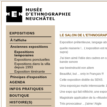
EXPOSITIONS
LE SALON DE L'ETHNOGRAPHIE
À l'affiche
Exposition prétentieuse, langage abs
Anciennes expositions
quelle niaiserie !... L'exposition es
Expositions
supra)
temporaires
J'ai bien aimé l'idée des cadres en c
Expositions ponctuelles
bande sonore
Expositions dans la villa
depuis 1993
war beeindruckt von allem
Exposition itinérante
Beautiful, but ... only in Français !!!
Principes d'exposition
Cette exposition distille du SENS.
AGENDA
Uma exposiçao muito interessante. 
INFOS PRATIQUES
Une expo qui fait réfléchir, une expo
BOUTIQUE
Magistrale application de la «Muséo
HISTOIRE(S)
Très provocateur ... j'aime ! Aigle